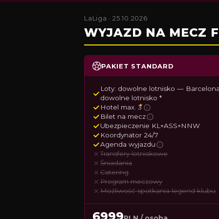
LaLiga · 25.10.2026
WYJAZD NA MECZ F
PAKIET STANDARD
Loty: dowolne lotnisko — Barcelon
dowolne lotnisko *
★
Hotel max. 3
i
Bilet na mecz
i
Ubezpieczenie KL+ASS+NNW
Koordynator 24/7
Agenda wyjazdu
i
Transfery lotniskowe
Śniadania
Catering
Program meczowy
Możliwość spotkania legend klubu
6999
PLN / osoba