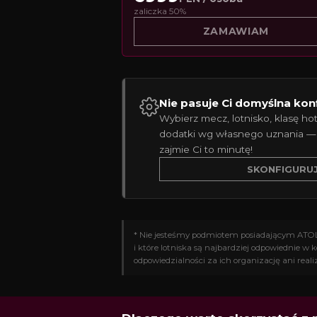
zaliczka 50%
ZAMAWIAM
Nie pasuje Ci domyślna kon
Wybierz mecz, lotnisko, klasę hot
dodatki wg własnego uznania —
zajmie Ci to minutę!
SKONFIGURU
* Nie jesteśmy podmiotem posiadającym ATOL. 
i które lotniska są najbardziej odpowiednie w
odpowiedzialności za ich organizację ani reali