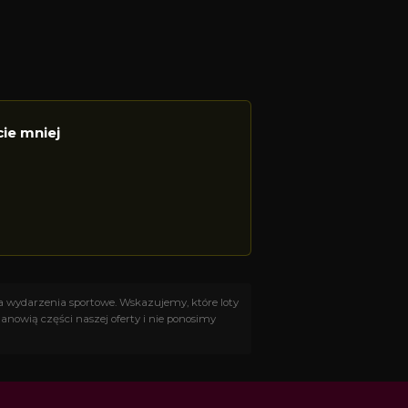
cie mniej
na wydarzenia sportowe. Wskazujemy, które loty
anowią części naszej oferty i nie ponosimy