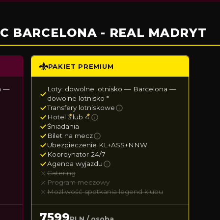
C BARCELONA - REAL MADRYT
PAKIET PREMIUM
a —
Loty: dowolne lotnisko — Barcelona —
dowolne lotnisko *
Transfery lotniskowe
i
★
★
Hotel 3
lub 4
i
Śniadania
Bilet na mecz
i
Ubezpieczenie KL+ASS+NNW
Koordynator 24/7
Agenda wyjazdu
i
Catering
Program meczowy
Możliwość spotkania legend klubu
7599
PLN / osoba