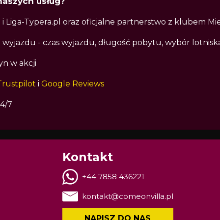
naszych usług?
i Liga-Typera.pl oraz oficjalne partnerstwo z klubem Mi
i wyjazdu - czas wyjazdu, długość pobytu, wybór lotniska
yn w akcji
Trustpilot
i
Google Reviews
4/7
Kontakt
+44 7858 436221
kontakt@comeonvilla.pl
NAPISZ DO NAS