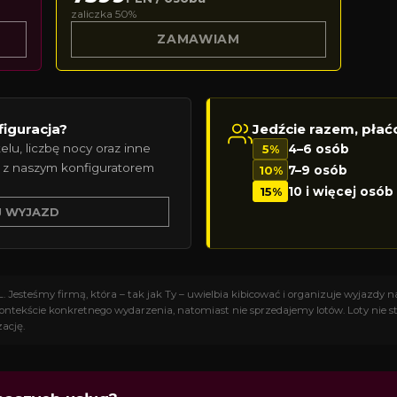
zaliczka 50%
ZAMAWIAM
figuracja?
Jedźcie razem, płać
elu, liczbę nocy oraz inne
5%
4–6 osób
 z naszym konfiguratorem
10%
7–9 osób
15%
10 i więcej osób
J WYJAZD
Jesteśmy firmą, która – tak jak Ty – uwielbia kibicować i organizuje wyjazdy 
 kontekście konkretnego wydarzenia, natomiast nie sprzedajemy lotów. Loty nie st
zację.