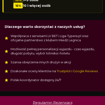
10%
7–9 osób
15%
10 i więcej osób
Dlaczego warto skorzystać z naszych usług?
Współpraca z serwisami LV BET i Liga-Typera.pl oraz
oficjalne partnerstwo z klubem Miedź Legnica
Możliwość pełnej personalizacji wyjazdu - czas wyjazdu,
długość pobytu, wybór lotniska i hotelu
Szansa obejrzenia innych drużyn w akcji
Doskonałe oceny klientów na
Trustpilot
i
Google Reviews
Polski koordynator dostępny 24/7
Regulamin Rezerwacji