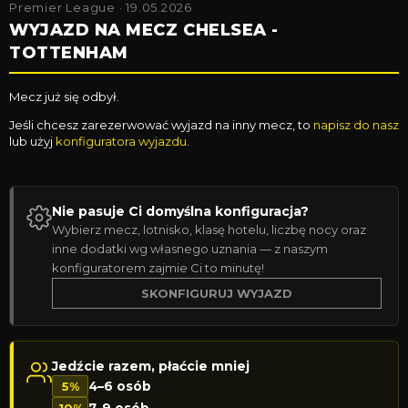
Premier League · 19.05.2026
WYJAZD NA MECZ CHELSEA -
TOTTENHAM
Mecz już się odbył.
Jeśli chcesz zarezerwować wyjazd na inny mecz, to
napisz do nasz
lub użyj
konfiguratora wyjazdu
.
Nie pasuje Ci domyślna konfiguracja?
Wybierz mecz, lotnisko, klasę hotelu, liczbę nocy oraz
inne dodatki wg własnego uznania — z naszym
konfiguratorem zajmie Ci to minutę!
SKONFIGURUJ WYJAZD
Jedźcie razem, płaćcie mniej
5%
4–6 osób