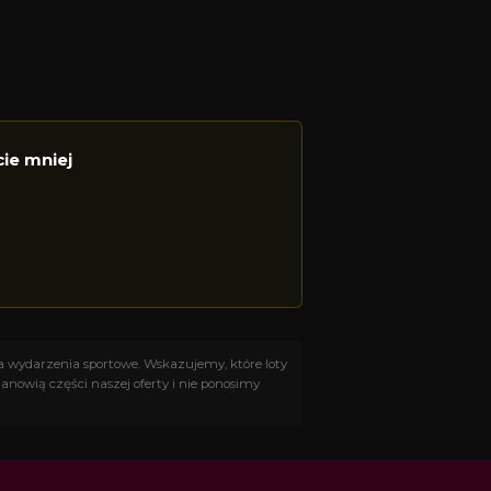
cie mniej
na wydarzenia sportowe. Wskazujemy, które loty
anowią części naszej oferty i nie ponosimy