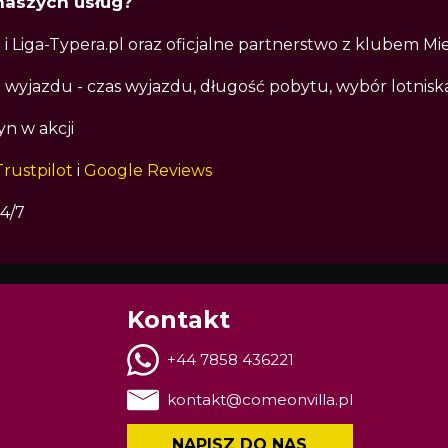
naszych usług?
i Liga-Typera.pl oraz oficjalne partnerstwo z klubem Mi
i wyjazdu - czas wyjazdu, długość pobytu, wybór lotniska
yn w akcji
Trustpilot
i
Google Reviews
4/7
Kontakt
+44 7858 436221
kontakt@comeonvilla.pl
NAPISZ DO NAS