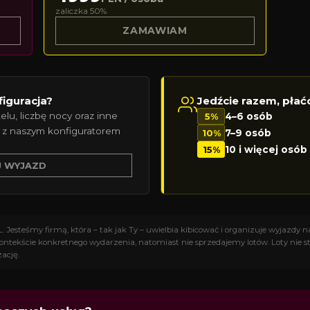
zaliczka 50%
ZAMAWIAM
figuracja?
Jedźcie razem, płać
elu, liczbę nocy oraz inne
5%
4–6 osób
 z naszym konfiguratorem
10%
7–9 osób
15%
10 i więcej osób
J WYJAZD
Jesteśmy firmą, która – tak jak Ty – uwielbia kibicować i organizuje wyjazdy 
 kontekście konkretnego wydarzenia, natomiast nie sprzedajemy lotów. Loty nie st
zację.