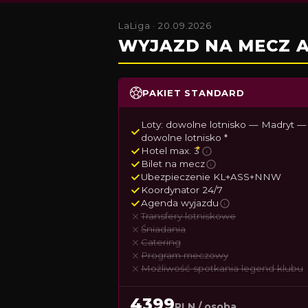
LaLiga · 20.09.2026
WYJAZD NA MECZ A
PAKIET STANDARD
Loty: dowolne lotnisko — Madryt —
dowolne lotnisko *
★
Hotel max. 3
i
Bilet na mecz
i
Ubezpieczenie KL+ASS+NNW
Koordynator 24/7
Agenda wyjazdu
i
Transfery lotniskowe
Śniadania
Catering
Program meczowy
Możliwość spotkania legend klubu
4399
PLN / osoba