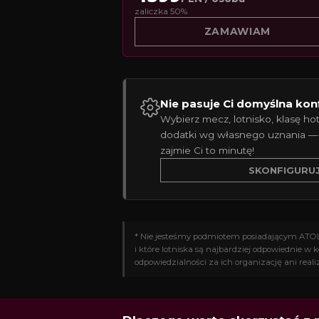
zaliczka 50%
ZAMAWIAM
Nie pasuje Ci domyślna kon
Wybierz mecz, lotnisko, klasę hot
dodatki wg własnego uznania —
zajmie Ci to minutę!
SKONFIGURU
* Nie jesteśmy podmiotem posiadającym ATOL. 
i które lotniska są najbardziej odpowiednie w
odpowiedzialności za ich organizację ani reali