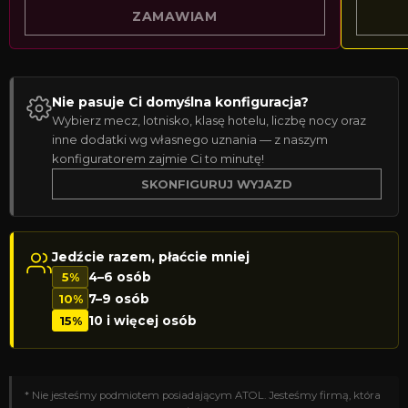
ZAMAWIAM
Nie pasuje Ci domyślna konfiguracja?
Wybierz mecz, lotnisko, klasę hotelu, liczbę nocy oraz
inne dodatki wg własnego uznania — z naszym
konfiguratorem zajmie Ci to minutę!
SKONFIGURUJ WYJAZD
Jedźcie razem, płaćcie mniej
5%
4–6 osób
10%
7–9 osób
15%
10 i więcej osób
* Nie jesteśmy podmiotem posiadającym ATOL. Jesteśmy firmą, która