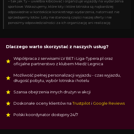
– tak jak Ty – uwielbia kibicować i organizuje wyjazdy na wydarzenia
sportowe. Wskazujemy, które loty i które lotniska są najbardziej
odpowiednie w kontekście konkretnego wydarzenia, natomiast nie
sprzedajemy lotów. Loty nie stanowią części naszej oferty i nie
ponosimy odpowiedzialności za ich organizację ani realizację.
Dlaczego warto skorzystać z naszych usług?
Współpraca z serwisami LV BET i Liga-Typera.pl oraz
oficjalne partnerstwo z klubem Miedź Legnica
Możliwość pełnej personalizacji wyjazdu - czas wyjazdu,
długość pobytu, wybór lotniska i hotelu
Szansa obejrzenia innych drużyn w akcji
Doskonałe oceny klientów na
Trustpilot
i
Google Reviews
Polski koordynator dostępny 24/7