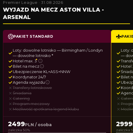
Premier League · 31.08.2026
WYJAZD NA MECZ ASTON VILLA -
ARSENAL
PAKIET STANDARD
PAKI
Loty: dowolne lotnisko — Birmingham / Londyn
Loty:
— dowolne lotnisko *
— dowo
★
Hotel max. 3
Transf
i
Bilet na mecz
Hotel 
i
Ubezpieczenie KL+ASS+NNW
Śniad
Koordynator 24/7
Bilet 
Agenda wyjazdu
Ubezp
i
Transfery lotniskowe
Koord
Śniadania
Agend
Catering
Cater
Program meczowy
Prog
Możliwość spotkania legend klubu
Możli
2499
2999
PLN / osoba
zaliczka 50%
zaliczka 