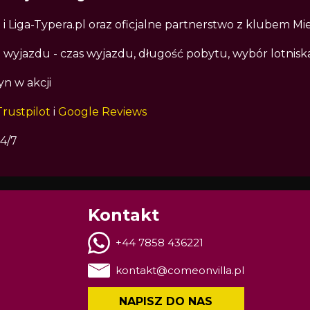
i Liga-Typera.pl oraz oficjalne partnerstwo z klubem Mi
i wyjazdu - czas wyjazdu, długość pobytu, wybór lotniska
yn w akcji
Trustpilot
i
Google Reviews
4/7
Kontakt
+44 7858 436221
kontakt@comeonvilla.pl
NAPISZ DO NAS