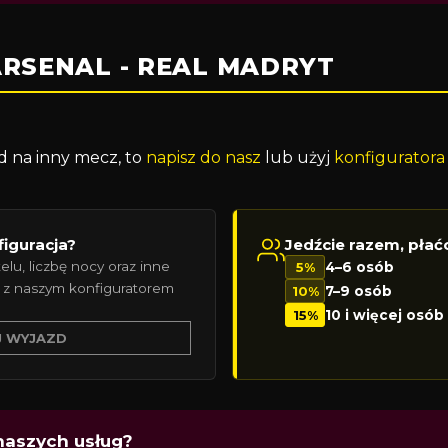
RSENAL - REAL MADRYT
d na inny mecz, to
napisz do nasz
lub użyj
konfiguratora
figuracja?
Jedźcie razem, płać
elu, liczbę nocy oraz inne
5%
4–6 osób
 z naszym konfiguratorem
10%
7–9 osób
15%
10 i więcej osób
J WYJAZD
naszych usług?