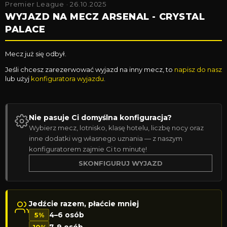
Premier League · 26.10.2025
WYJAZD NA MECZ ARSENAL - CRYSTAL
PALACE
Mecz już się odbył.
Jeśli chcesz zarezerwować wyjazd na inny mecz, to
napisz do nasz
lub użyj
konfiguratora wyjazdu
.
Nie pasuje Ci domyślna konfiguracja?
Wybierz mecz, lotnisko, klasę hotelu, liczbę nocy oraz
inne dodatki wg własnego uznania — z naszym
konfiguratorem zajmie Ci to minutę!
SKONFIGURUJ WYJAZD
Jedźcie razem, płaćcie mniej
5%
4–6 osób