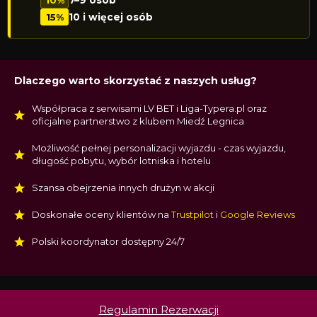
10%
7–9 osób
15%
10 i więcej osób
Dlaczego warto skorzystać z naszych usług?
Współpraca z serwisami LV BET i Liga-Typera.pl oraz
oficjalne partnerstwo z klubem Miedź Legnica
Możliwość pełnej personalizacji wyjazdu - czas wyjazdu,
długość pobytu, wybór lotniska i hotelu
Szansa obejrzenia innych drużyn w akcji
Doskonałe oceny klientów na
Trustpilot
i
Google Reviews
Polski koordynator dostępny 24/7
Regulamin Rezerwacji